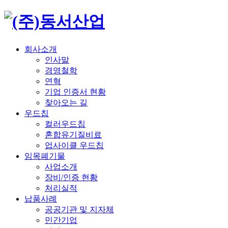
회사소개
인사말
경영철학
연혁
기업 인증서 현황
찾아오는 길
우드칩
컬러우드칩
혼합유기질비료
업사이클 우드칩
임목폐기물
사업소개
장비/인증 현황
처리실적
납품사례
공공기관 및 지자체
민간기업