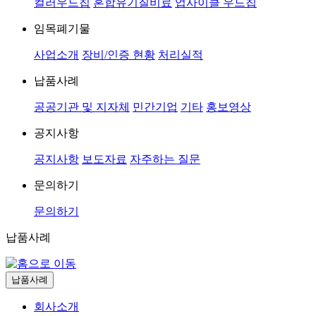
컬러우드칩
혼합유기질비료
업사이클 우드칩
임목폐기물
사업소개
장비/인증 현황
처리실적
납품사례
공공기관 및 지자체
민간기업
기타
홍보영상
공지사항
공지사항
보도자료
자주하는 질문
문의하기
문의하기
납품사례
납품사례
회사소개