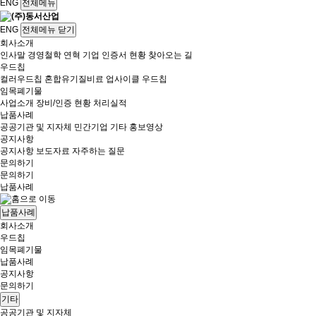
ENG
전체메뉴
ENG
전체메뉴 닫기
회사소개
인사말
경영철학
연혁
기업 인증서 현황
찾아오는 길
우드칩
컬러우드칩
혼합유기질비료
업사이클 우드칩
임목폐기물
사업소개
장비/인증 현황
처리실적
납품사례
공공기관 및 지자체
민간기업
기타
홍보영상
공지사항
공지사항
보도자료
자주하는 질문
문의하기
문의하기
납품사례
납품사례
회사소개
우드칩
임목폐기물
납품사례
공지사항
문의하기
기타
공공기관 및 지자체